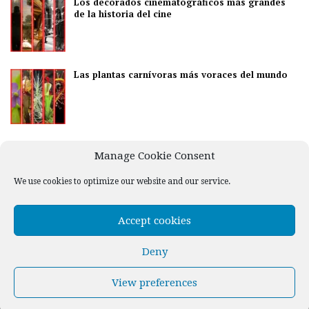
Los decorados cinematográficos más grandes
de la historia del cine
Las plantas carnívoras más voraces del mundo
Los mejores países para disfrutar de la vida
Manage Cookie Consent
nocturna
We use cookies to optimize our website and our service.
Accept cookies
Deny
View preferences
© Williwaw Uniperssoal, Lda. All rights reserved -
Privacy Policy
-
Cookie Policy