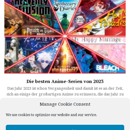
Die besten Anime-Serien von 2023
Das Jahr 2023 ist schon Vergangenheit und damit ist es an der Zeit,
sich an einige der großartigen Anime zu erinnern, die das Jahr zu
etwas Besonderem gemacht haben. Von epischen Fantasien bis hin
Manage Cookie Consent
zu ...
We use cookies to optimize our website and our service.
1
2
Weiter »