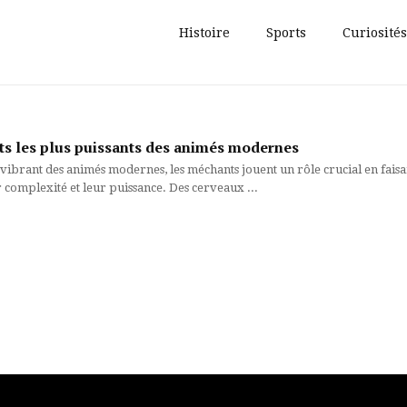
Histoire
Sports
Curiosités
s les plus puissants des animés modernes
ibrant des animés modernes, les méchants jouent un rôle crucial en faisant 
 complexité et leur puissance. Des cerveaux ...