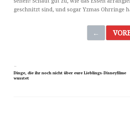
sehen! Schaut gut zu, wie das Essen arrangi
geschnitzt sind, und sogar Yzmas Ohrringe
←
VOR
←
Dinge, die ihr noch nicht über eure Lieblings-Disneyfilme
wusstet