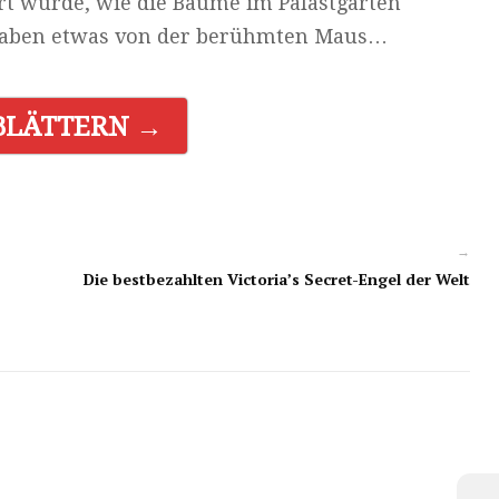
ert wurde, wie die Bäume im Palastgarten
 haben etwas von der berühmten Maus…
BLÄTTERN →
→
Die bestbezahlten Victoria’s Secret-Engel der Welt