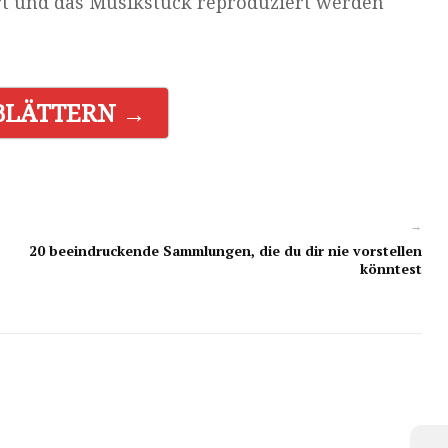
fert und das Musikstück reproduziert werden
BLÄTTERN →
→
20 beeindruckende Sammlungen, die du dir nie vorstellen
könntest