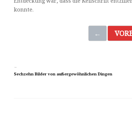
Entdeckung war, dass die Keilschrift entzif
konnte.
←
VOR
←
Sechzehn Bilder von außergewöhnlichen Dingen