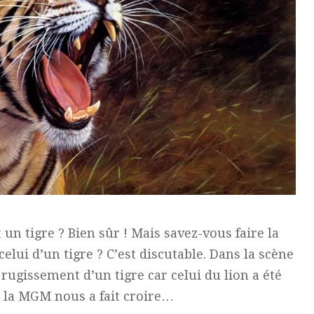
 un tigre ? Bien sûr ! Mais savez-vous faire la
celui d’un tigre ? C’est discutable. Dans la scène
e rugissement d’un tigre car celui du lion a été
de la MGM nous a fait croire…