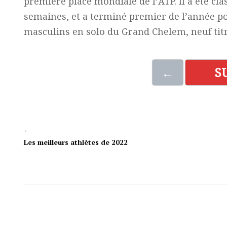
première place mondiale de l’ATP. Il a été cl
semaines, et a terminé premier de l’année pou
masculins en solo du Grand Chelem, neuf titr
←
S
←
Les meilleurs athlètes de 2022