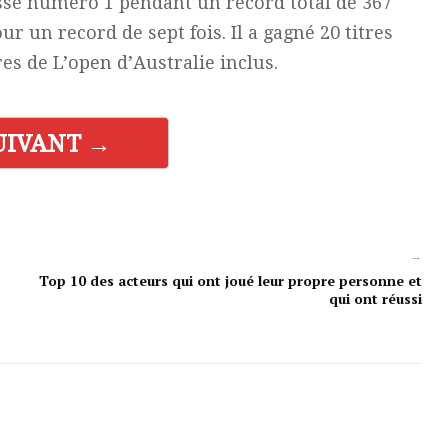
assé numero 1 pendant un record total de 367
r un record de sept fois. Il a gagné 20 titres
es de L’open d’Australie inclus.
UIVANT →
→
Top 10 des acteurs qui ont joué leur propre personne et
qui ont réussi