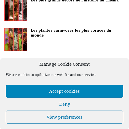
Les plus grands décors de l’histoire du cinéma
Les plantes carnivores les plus voraces du
monde
Les meilleurs pays pour la vie nocturne
Manage Cookie Consent
We use cookies to optimize our website and our service.
Accept cookies
Deny
View preferences
© Williwaw Uniperssoal, Lda. All rights reserved -
Privacy Policy
-
Cookie Policy