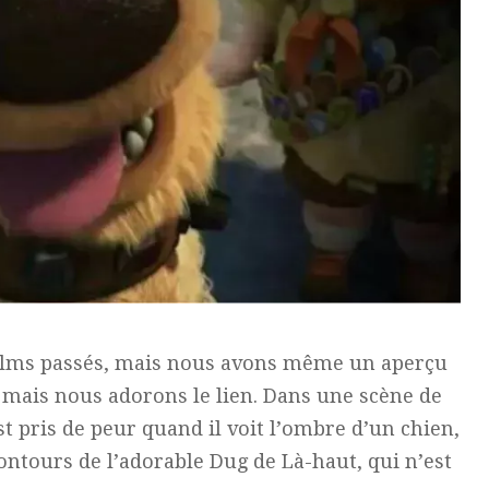
 films passés, mais nous avons même un aperçu
t, mais nous adorons le lien. Dans une scène de
st pris de peur quand il voit l’ombre d’un chien,
ntours de l’adorable Dug de Là-haut, qui n’est