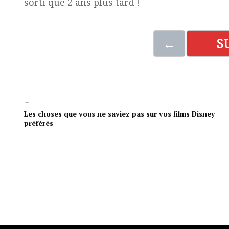
sorti que 2 ans plus tard !
←
S
←
Les choses que vous ne saviez pas sur vos films Disney
préférés