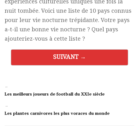
expériences culturelles uniques une fois la
nuit tombée. Voici une liste de 10 pays connus
pour leur vie nocturne trépidante. Votre pays
a-t-il une bonne vie nocturne ? Quel pays
ajouteriez-vous à cette liste ?
SUIVANT →
←
Les meilleurs joueurs de football du XXIe siècle
→
Les plantes carnivores les plus voraces du monde